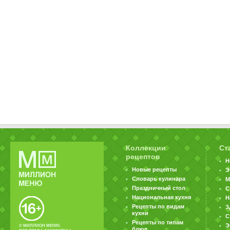
Коллекции
Ст
рецептов
Н
Новые рецепты
Э
Словарь кулинара
М
Праздничный стол
С
Национальная кухня
Н
Рецепты по видам
З
кухни
С
Рецепты по типам
Э
© МИЛЛИОН МЕНЮ.
блюд