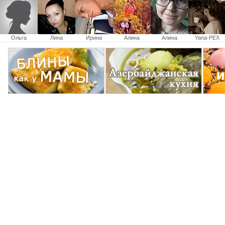
Ольга
Лина
Ирина
Алина
Алина
Yana-PEX
Войцеховская
Кулакова
Савченко
Савченко