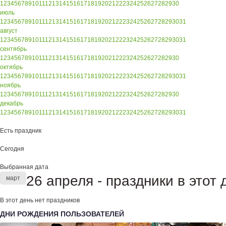
1
2
3
4
5
6
7
8
9
10
11
12
13
14
15
16
17
18
19
20
21
22
23
24
25
26
27
28
29
30
июль
1
2
3
4
5
6
7
8
9
10
11
12
13
14
15
16
17
18
19
20
21
22
23
24
25
26
27
28
29
30
31
август
1
2
3
4
5
6
7
8
9
10
11
12
13
14
15
16
17
18
19
20
21
22
23
24
25
26
27
28
29
30
31
сентябрь
1
2
3
4
5
6
7
8
9
10
11
12
13
14
15
16
17
18
19
20
21
22
23
24
25
26
27
28
29
30
октябрь
1
2
3
4
5
6
7
8
9
10
11
12
13
14
15
16
17
18
19
20
21
22
23
24
25
26
27
28
29
30
31
ноябрь
1
2
3
4
5
6
7
8
9
10
11
12
13
14
15
16
17
18
19
20
21
22
23
24
25
26
27
28
29
30
декабрь
1
2
3
4
5
6
7
8
9
10
11
12
13
14
15
16
17
18
19
20
21
22
23
24
25
26
27
28
29
30
31
Есть праздник
Сегодня
Выбранная дата
26 апреля - праздники в этот 
март
В этот день нет праздников
ДНИ РОЖДЕНИЯ ПОЛЬЗОВАТЕЛЕЙ