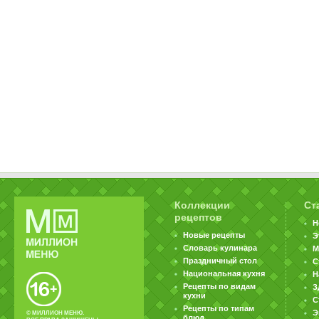
Коллекции
Ст
рецептов
Н
Новые рецепты
Э
Словарь кулинара
М
Праздничный стол
С
Национальная кухня
Н
Рецепты по видам
З
кухни
С
Рецепты по типам
Э
© МИЛЛИОН МЕНЮ.
блюд