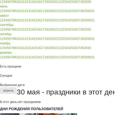
1
2
3
4
5
6
7
8
9
10
11
12
13
14
15
16
17
18
19
20
21
22
23
24
25
26
27
28
29
30
июль
1
2
3
4
5
6
7
8
9
10
11
12
13
14
15
16
17
18
19
20
21
22
23
24
25
26
27
28
29
30
31
август
1
2
3
4
5
6
7
8
9
10
11
12
13
14
15
16
17
18
19
20
21
22
23
24
25
26
27
28
29
30
31
сентябрь
1
2
3
4
5
6
7
8
9
10
11
12
13
14
15
16
17
18
19
20
21
22
23
24
25
26
27
28
29
30
октябрь
1
2
3
4
5
6
7
8
9
10
11
12
13
14
15
16
17
18
19
20
21
22
23
24
25
26
27
28
29
30
31
ноябрь
1
2
3
4
5
6
7
8
9
10
11
12
13
14
15
16
17
18
19
20
21
22
23
24
25
26
27
28
29
30
декабрь
1
2
3
4
5
6
7
8
9
10
11
12
13
14
15
16
17
18
19
20
21
22
23
24
25
26
27
28
29
30
31
Есть праздник
Сегодня
Выбранная дата
30 мая - праздники в этот де
апрель
В этот день нет праздников
ДНИ РОЖДЕНИЯ ПОЛЬЗОВАТЕЛЕЙ