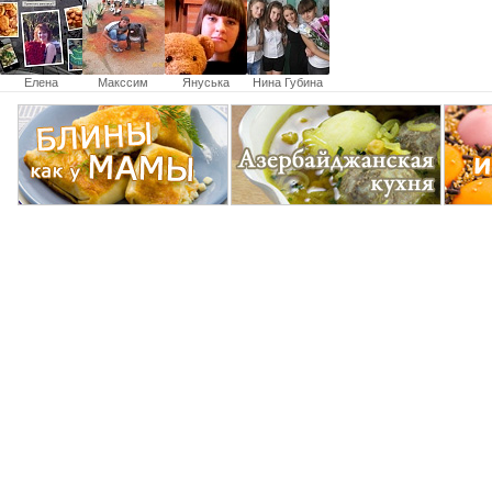
Елена
Макссим
Януська
Нина Губина
Ченский
Войтенко