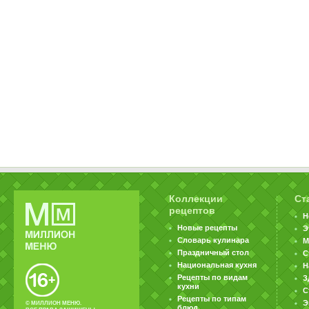
Коллекции
Ст
рецептов
Н
Новые рецепты
Э
Словарь кулинара
М
Праздничный стол
С
Национальная кухня
Н
Рецепты по видам
З
кухни
С
Рецепты по типам
Э
© МИЛЛИОН МЕНЮ.
блюд