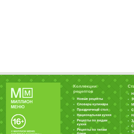
Коллекции
Ст
рецептов
Н
Новые рецепты
Э
Словарь кулинара
М
Праздничный стол
С
Национальная кухня
Н
Рецепты по видам
З
кухни
С
Рецепты по типам
Э
© МИЛЛИОН МЕНЮ.
блюд