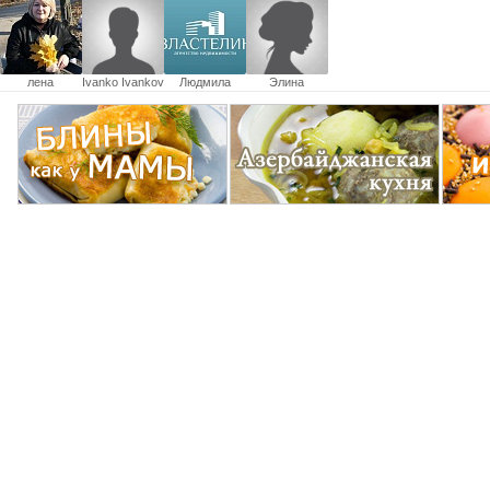
лена
Ivanko Ivankov
Людмила
Элина
шабунова
Щербанева
Ростова