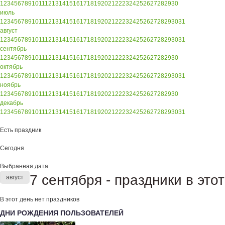
1
2
3
4
5
6
7
8
9
10
11
12
13
14
15
16
17
18
19
20
21
22
23
24
25
26
27
28
29
30
июль
1
2
3
4
5
6
7
8
9
10
11
12
13
14
15
16
17
18
19
20
21
22
23
24
25
26
27
28
29
30
31
август
1
2
3
4
5
6
7
8
9
10
11
12
13
14
15
16
17
18
19
20
21
22
23
24
25
26
27
28
29
30
31
сентябрь
1
2
3
4
5
6
7
8
9
10
11
12
13
14
15
16
17
18
19
20
21
22
23
24
25
26
27
28
29
30
октябрь
1
2
3
4
5
6
7
8
9
10
11
12
13
14
15
16
17
18
19
20
21
22
23
24
25
26
27
28
29
30
31
ноябрь
1
2
3
4
5
6
7
8
9
10
11
12
13
14
15
16
17
18
19
20
21
22
23
24
25
26
27
28
29
30
декабрь
1
2
3
4
5
6
7
8
9
10
11
12
13
14
15
16
17
18
19
20
21
22
23
24
25
26
27
28
29
30
31
Есть праздник
Сегодня
Выбранная дата
7 сентября - праздники в это
август
В этот день нет праздников
ДНИ РОЖДЕНИЯ ПОЛЬЗОВАТЕЛЕЙ