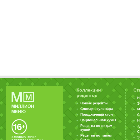
Коллекции
Ст
рецептов
Н
Новые рецепты
Э
Словарь кулинара
М
Праздничный стол
С
Национальная кухня
Н
Рецепты по видам
З
кухни
С
Рецепты по типам
Э
© МИЛЛИОН МЕНЮ.
блюд