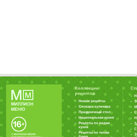
Коллекции
Ст
рецептов
Н
Новые рецепты
Э
Словарь кулинара
М
Праздничный стол
С
Национальная кухня
Н
Рецепты по видам
З
кухни
С
Рецепты по типам
Э
© МИЛЛИОН МЕНЮ.
блюд