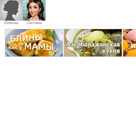
Юленька
Светлана
Тимощенко