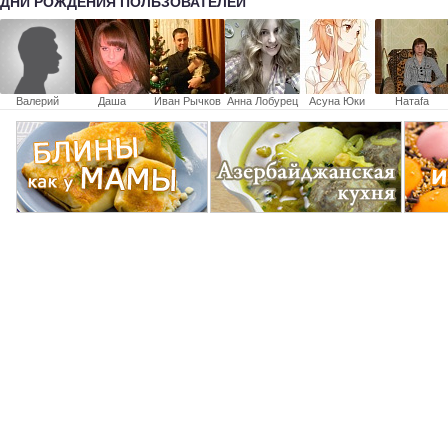
ДНИ РОЖДЕНИЯ ПОЛЬЗОВАТЕЛЕЙ
Валерий
Даша
Иван Рычков
Анна Лобурец
Асуна Юки
Натаfа
Константинова
Голубева