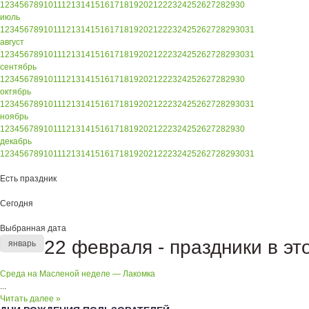
1
2
3
4
5
6
7
8
9
10
11
12
13
14
15
16
17
18
19
20
21
22
23
24
25
26
27
28
29
30
июль
1
2
3
4
5
6
7
8
9
10
11
12
13
14
15
16
17
18
19
20
21
22
23
24
25
26
27
28
29
30
31
август
1
2
3
4
5
6
7
8
9
10
11
12
13
14
15
16
17
18
19
20
21
22
23
24
25
26
27
28
29
30
31
сентябрь
1
2
3
4
5
6
7
8
9
10
11
12
13
14
15
16
17
18
19
20
21
22
23
24
25
26
27
28
29
30
октябрь
1
2
3
4
5
6
7
8
9
10
11
12
13
14
15
16
17
18
19
20
21
22
23
24
25
26
27
28
29
30
31
ноябрь
1
2
3
4
5
6
7
8
9
10
11
12
13
14
15
16
17
18
19
20
21
22
23
24
25
26
27
28
29
30
декабрь
1
2
3
4
5
6
7
8
9
10
11
12
13
14
15
16
17
18
19
20
21
22
23
24
25
26
27
28
29
30
31
Есть праздник
Сегодня
Выбранная дата
22 февраля - праздники в эт
январь
Среда на Масленой неделе — Лакомка
...
Читать далее »