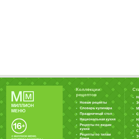
Коллекции
Ст
рецептов
Н
Новые рецепты
Э
Словарь кулинара
М
Праздничный стол
С
Национальная кухня
Н
Рецепты по видам
З
кухни
С
Рецепты по типам
Э
© МИЛЛИОН МЕНЮ.
блюд