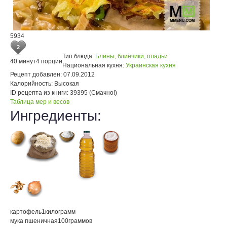
5934
2
Тип блюда:
Блины, блинчики, оладьи
40 минут
4 порции
Национальная кухня:
Украинская кухня
Рецепт добавлен:
07.09.2012
Калорийность:
Высокая
ID рецепта из книги:
39395 (Смачно!)
Таблица мер и весов
Ингредиенты:
картофель
1
килограмм
мука пшеничная
100
граммов