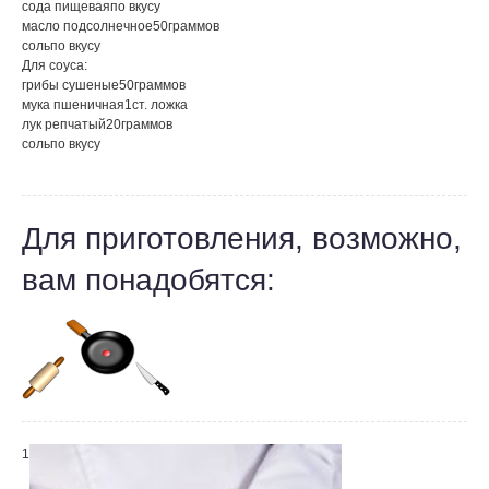
сода пищевая
по вкусу
масло подсолнечное
50
граммов
соль
по вкусу
Для соуса:
грибы сушеные
50
граммов
мука пшеничная
1
ст. ложка
лук репчатый
20
граммов
соль
по вкусу
Для приготовления, возможно,
вам понадобятся:
1