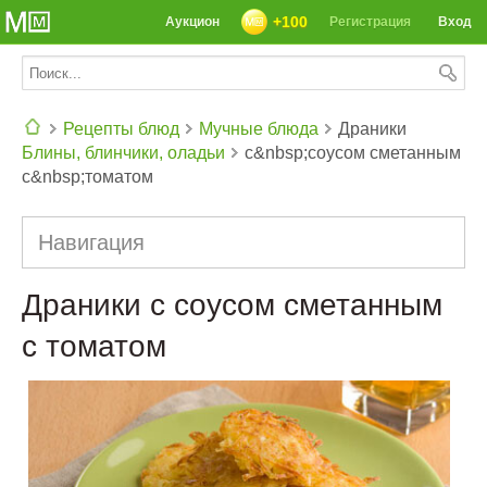
+100
Аукцион
Регистрация
Вход
Рецепты блюд
Мучные блюда
Драники
Блины, блинчики, оладьи
с&nbsp;соусом сметанным
СЕГОДНЯ: 39142 РЕЦЕПТА
с&nbsp;томатом
Навигация
Драники с соусом сметанным
с томатом