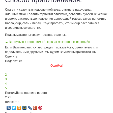
Спагетти сварить в подсоленной воде, откинуть на дуршлаг.
Хлебный мякиш залить горячими сливками, добавить рубленые чеснок
и орехи, растереть до получения однородной массы, затем положить
масло, сыр, соль и перец. Соус прогреть, чтобы сыр расплавился,
и соединить со спагетти.
Подать макароны сразу, посыпав зеленью.
← Вернуться к рецептам «Блюда из макаронных изделий»
Если Вам понравился этот рецепт, пожалуйста, оцените его или
поделитесь им с друзьями. Мы будем Вам очень признательны.
Оценить
Поделиться
Ошибка!
1
2
3
4
5
Пожалуйста, оцените рецепт
2.21
голосов: 3