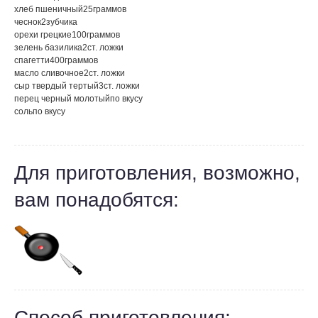
хлеб пшеничный
25
граммов
чеснок
2
зубчика
орехи грецкие
100
граммов
зелень базилика
2
ст. ложки
спагетти
400
граммов
масло сливочное
2
ст. ложки
сыр твердый тертый
3
ст. ложки
перец черный молотый
по вкусу
соль
по вкусу
Для приготовления, возможно,
вам понадобятся:
Способ приготовления: