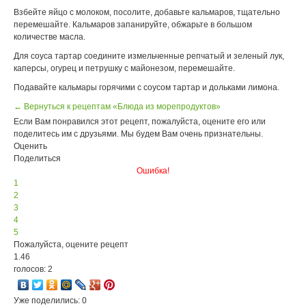
Взбейте яйцо с молоком, посолите, добавьте кальмаров, тщательно
перемешайте. Кальмаров запанируйте, обжарьте в большом
количестве масла.
Для соуса тартар соедините измельченные репчатый и зеленый лук,
каперсы, огурец и петрушку с майонезом, перемешайте.
Подавайте кальмары горячими с соусом тартар и дольками лимона.
← Вернуться к рецептам «Блюда из морепродуктов»
Если Вам понравился этот рецепт, пожалуйста, оцените его или
поделитесь им с друзьями. Мы будем Вам очень признательны.
Оценить
Поделиться
Ошибка!
1
2
3
4
5
Пожалуйста, оцените рецепт
1.46
голосов: 2
Уже поделились: 0