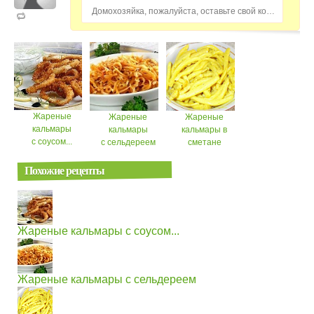
Домохозяйка, пожалуйста, оставьте свой комментарий...
Жареные
Жареные
Жареные
кальмары
кальмары
кальмары в
с соусом...
с сельдереем
сметане
Похожие рецепты
Жареные кальмары с соусом...
Жареные кальмары с сельдереем