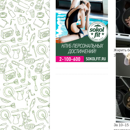
Жарить б
3
За 10–15