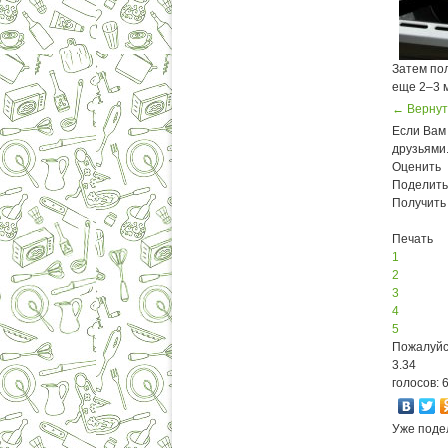
Затем по
еще 2–3 
← Вернут
Если Вам 
друзьями
Оценить
Поделить
Получить
Печать
1
2
3
4
5
Пожалуйс
3.34
голосов: 
Уже поде