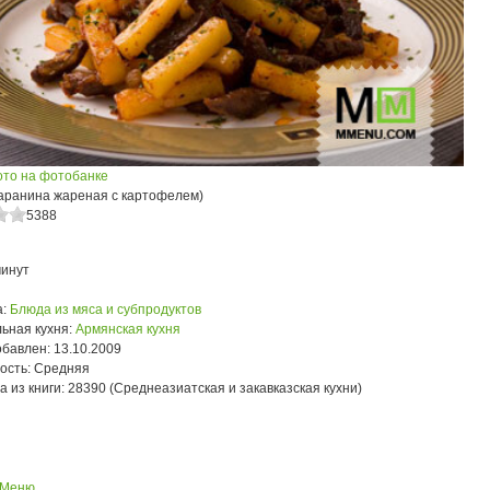
ото на фотобанке
баранина жареная с картофелем)
5388
минут
:
Блюда из мяса и субпродуктов
ьная кухня:
Армянская кухня
обавлен:
13.10.2009
ость:
Средняя
а из книги:
28390 (Среднеазиатская и закавказская кухни)
 Меню