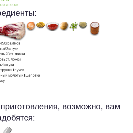
ер и весов
редиенты:
450
граммов
атый
2
штуки
еный
3
ст. ложки
ре
2
ст. ложки
ь
4
штуки
етрушки
1
пучок
рный молотый
1
щепотка
усу
 приготовления, возможно, вам
адобятся: