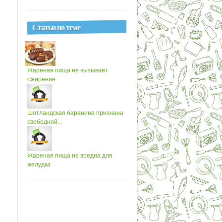
Статьи по теме
Жареная пища не вызывает
ожирение
Шотландская баранина признана
свободной...
Жареная пища не вредна для
желудка