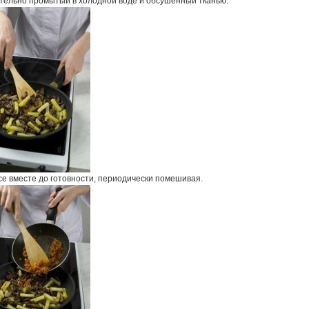
тельно промытый в холодной воде и обсушенный тканью.
се вместе до готовности, периодически помешивая.