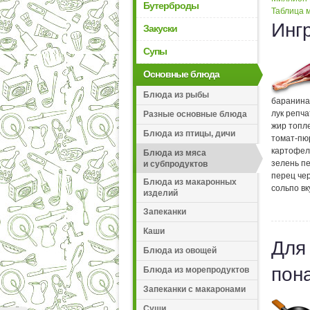
Бутерброды
Таблица м
Инг
Закуски
Супы
Основные блюда
Блюда из рыбы
баранина
лук репч
Разные основные блюда
жир топл
Блюда из птицы, дичи
томат-пю
картофел
Блюда из мяса
зелень п
и субпродуктов
перец че
Блюда из макаронных
соль
по вк
изделий
Запеканки
Каши
Для
Блюда из овощей
пон
Блюда из морепродуктов
Запеканки с макаронами
Суши