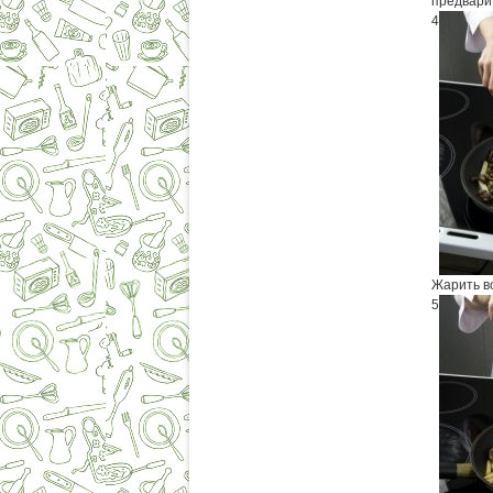
предвари
4
Жарить в
5