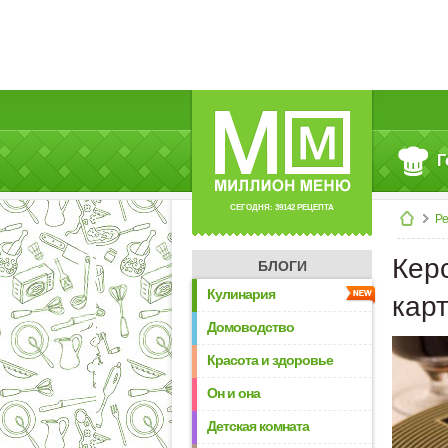
Г
СЕГОДНЯ: 39142 РЕЦЕПТА
Р
Кер
БЛОГИ
Кулинария
кар
Домоводство
Красота и здоровье
Он и она
Детская комната