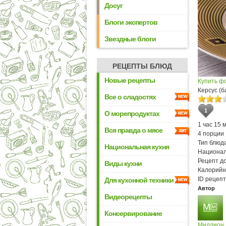
Досуг
Блоги экспертов
Звездные блоги
РЕЦЕПТЫ БЛЮД
Новые рецепты
Купить ф
Керсус (
Все о сладостях
1
О морепродуктах
1 час 15 
Вся правда о мясе
4 порции
Тип блюда
Национальная кухня
Национал
Рецепт д
Виды кухни
Калорийн
ID рецепт
Для кухонной техники
Автор
Видеорецепты
Консервирование
Миллион