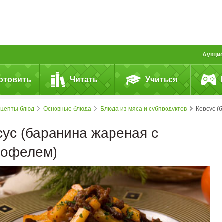
Аукци
отовить
Читать
Учиться
ецепты блюд
Основные блюда
Блюда из мяса и субпродуктов
Керсус (баранина жареная с картофелем)
сус (баранина жареная с
тофелем)