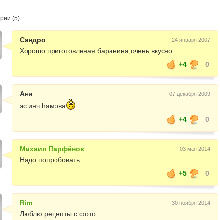
ии (5):
Сандро
24 января 2007
Хорошо приготовленая баранина,очень вкусно
+4
0
Ани
07 декабря 2009
эс инч hамова
+4
0
Михаил Парфёнов
03 мая 2014
Надо попробовать.
+5
0
Rim
30 ноября 2014
Люблю рецепты с фото