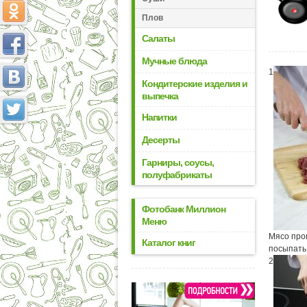
Плов
Салаты
Мучные блюда
1
Кондитерские изделия и
выпечка
Напитки
Десерты
Гарниры, соусы,
полуфабрикаты
Фотобанк Миллион
Меню
Мясо пром
Каталог книг
посыпать
2