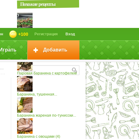
Похожие рецепты
Жареная баранина с зеленым...
+100
он
Регистрация
Вход
Играть
Добавить
Баранина жареная «Горячий...
Паровая баранина с картофелем
Баранина, тушенная...
Баранина жареная по-тунисски...
Баранина с овощами (4)