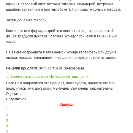
гарни (1 лавровый лист, веточка тимьяна, сельдерей, петрушка,
шалфей. связанные в плотный букет). Приправьте солью и перцем.
Затем добавьте фасоль.
Кастрюлю или форму накройте и поставьте в центр разогретой
до 150 градусов духовки. Готовьте курицу с грибами в течение 2-х
часов.
На заметку: добавьте к запекаемой курице картофель или другие
овощи: морковь, сельдерей — тогда не придется готовить гарнир.
Рецепт прислала
ВИКТОРИЯ из Волгограда
← Вернуться к рецептам «Блюда из птицы, дичи»
Если Вам понравился этот рецепт, пожалуйста, оцените его или
поделитесь им с друзьями. Мы будем Вам очень признательны.
Оценить
Поделиться
Ошибка!
1
2
3
4
5