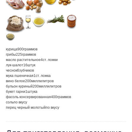
курица
900
граммов
грибы
225
граммов
масло растительное
4
ст. ложки
лук-шалот
16
штук
чеснок
6
зубчиков
мука пшеничная
1
ст. ложка
вино белое
200
миллилитров
бульон куриный
200
миллилитров
букет гарни
1
штука
фасоль консервированная
400
граммов
соль
по вкусу
перец черный молотый
по вкусу