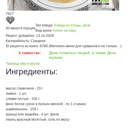
7827
2
Тип блюда:
Блюда из птицы, дичи
40 минут
4 порции
Вид кухни:
Кухня на пару
Рецепт добавлен:
13.10.2009
Калорийность:
Средняя
ID рецепта из книги:
9788 (Миллион меню для гурманов и не только…)
День пожилых людей, а также День
К торжеству:
музыки
Таблица мер и весов
Ингредиенты:
масло сливочное - 20 г
лимон - 1 шт.
сливки густые - 100 г
вино белое сухое и бульон мясной - по 1 стакану
шампиньоны - 150 г
курица или индейка - 4 шт. филе
перец красный молотый, соль по вкусу