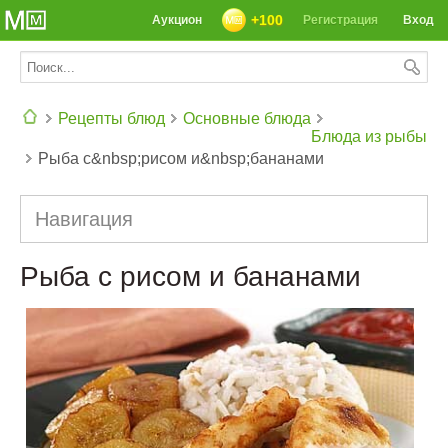
+100
Аукцион
Регистрация
Вход
Рецепты блюд
Основные блюда
Блюда из рыбы
Рыба с&nbsp;рисом и&nbsp;бананами
СЕГОДНЯ: 39142 РЕЦЕПТА
Навигация
Рыба с рисом и бананами