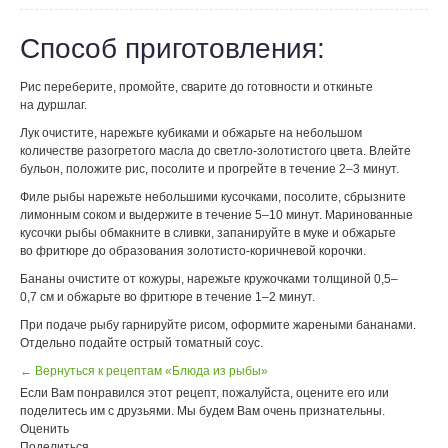
Способ приготовления:
Рис переберите, промойте, сварите до готовности и откиньте
на дуршлаг.
Лук очистите, нарежьте кубиками и обжарьте на небольшом
количестве разогретого масла до светло-золотистого цвета. Влейте
бульон, положите рис, посолите и прогрейте в течение 2–3 минут.
Филе рыбы нарежьте небольшими кусочками, посолите, сбрызните
лимонным соком и выдержите в течение 5–10 минут. Маринованные
кусочки рыбы обмакните в сливки, запанируйте в муке и обжарьте
во фритюре до образования золотисто-коричневой корочки.
Бананы очистите от кожуры, нарежьте кружочками толщиной 0,5–
0,7 см и обжарьте во фритюре в течение 1–2 минут.
При подаче рыбу гарнируйте рисом, оформите жареными бананами.
Отдельно подайте острый томатный соус.
← Вернуться к рецептам «Блюда из рыбы»
Если Вам понравился этот рецепт, пожалуйста, оцените его или
поделитесь им с друзьями. Мы будем Вам очень признательны.
Оценить
Поделиться