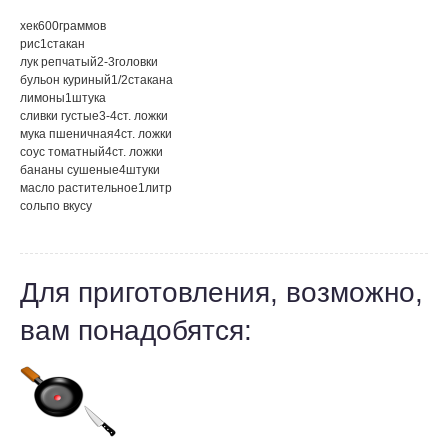
хек
600
граммов
рис
1
стакан
лук репчатый
2-3
головки
бульон куриный
1/2
стакана
лимоны
1
штука
сливки густые
3-4
ст. ложки
мука пшеничная
4
ст. ложки
соус томатный
4
ст. ложки
бананы сушеные
4
штуки
масло растительное
1
литр
соль
по вкусу
Для приготовления, возможно,
вам понадобятся: