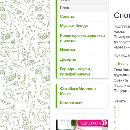
Плов
Спо
Салаты
Мучные блюда
Подготов
масла.
Кондитерские изделия и
Помидоры
выпечка
до загуст
нарезанн
Напитки
При пода
Десерты
← Вернут
Гарниры, соусы,
Если Вам 
полуфабрикаты
друзьями
Оценить
Поделить
Фотобанк Миллион
Получить
Меню
Печать
Каталог книг
1
2
3
4
5