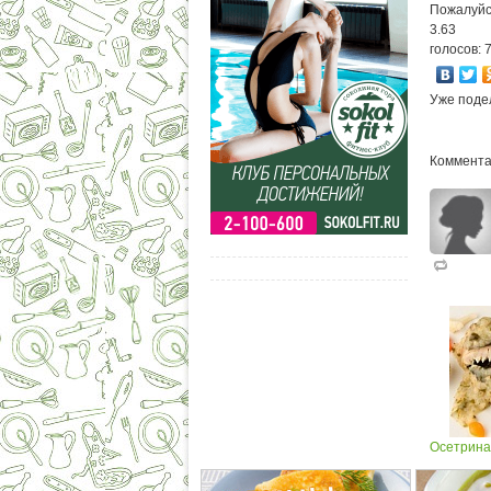
Пожалуйс
3.63
голосов: 
Уже поде
Коммента
Осетрина