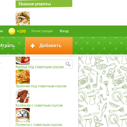
Похожие рецепты
Осетрина с винным соусом
+100
он
Регистрация
Вход
Играть
Добавить
Утка с томатным соусом
Курица под томатным соусом
Трубочки под томатным соусом
Колбаски с томатным соусом
Полента с томатным соусом