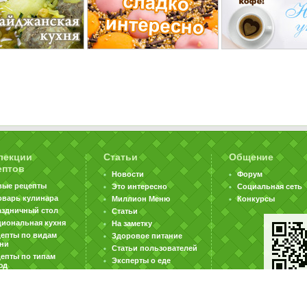
лекции
Статьи
Общение
ептов
Новости
Форум
вые рецепты
Это интересно
Социальная сеть
оварь кулинара
Миллион Меню
Конкурсы
аздничный стол
Статьи
циональная кухня
На заметку
цепты по видам
Здоровое питание
хни
Статьи пользователей
епты по типам
Эксперты о еде
юд