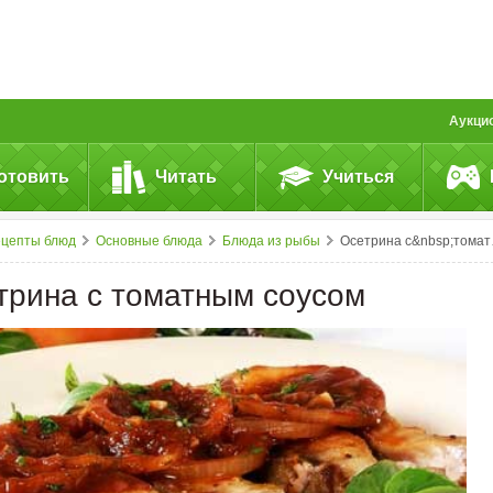
Аукци
отовить
Читать
Учиться
ецепты блюд
Основные блюда
Блюда из рыбы
Осетрина с&nbsp;томатным соусом
трина с томатным соусом