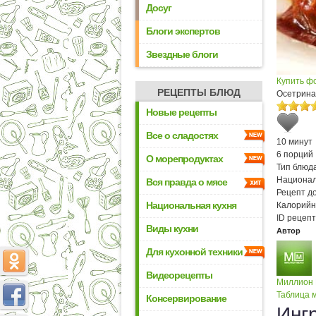
Досуг
Блоги экспертов
Звездные блоги
Купить ф
РЕЦЕПТЫ БЛЮД
Осетрина
Новые рецепты
Все о сладостях
10 минут
6 порций
О морепродуктах
Тип блюда
Национал
Вся правда о мясе
Рецепт д
Национальная кухня
Калорийн
ID рецепт
Виды кухни
Автор
Для кухонной техники
Видеорецепты
Миллион
Таблица м
Консервирование
Инг