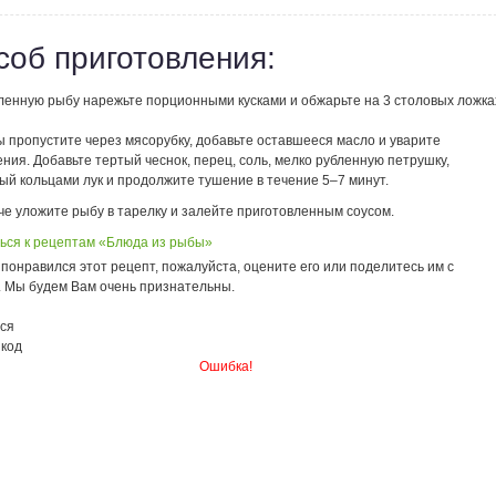
соб приготовления:
ленную рыбу нарежьте порционными кусками и обжарьте на 3 столовых ложка
 пропустите через мясорубку, добавьте оставшееся масло и уварите
ения. Добавьте тертый чеснок, перец, соль, мелко рубленную петрушку,
ый кольцами лук и продолжите тушение в течение 5–7 минут.
че уложите рыбу в тарелку и залейте приготовленным соусом.
ься к рецептам «Блюда из рыбы»
понравился этот рецепт, пожалуйста, оцените его или поделитесь им с
. Мы будем Вам очень признательны.
ся
 код
Ошибка!