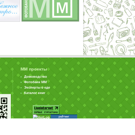
ММ проекты
Домоводство
Фотобанк ММ
Эксперты о еде
Каталог книг