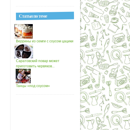
Статьи по теме
Веррины из семги с соусом цацики
Саратовский повар может
приготовить червяков...
Танцы «под соусом»