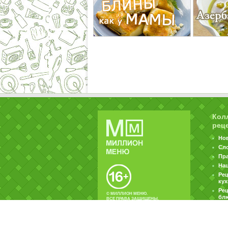
Кол
рец
Но
Сл
Пр
На
Ре
ку
Рец
© МИЛЛИОН МЕНЮ.
бл
ВСЕ ПРАВА ЗАЩИЩЕНЫ.