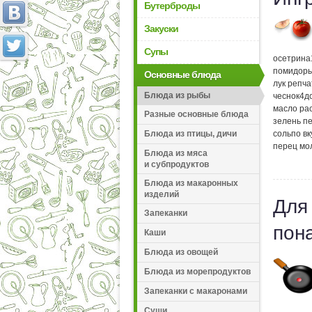
Бутерброды
Закуски
Супы
осетрина
помидор
Основные блюда
лук репч
Блюда из рыбы
чеснок
4
д
масло ра
Разные основные блюда
зелень п
соль
по вк
Блюда из птицы, дичи
перец мо
Блюда из мяса
и субпродуктов
Блюда из макаронных
изделий
Для
Запеканки
пон
Каши
Блюда из овощей
Блюда из морепродуктов
Запеканки с макаронами
Суши