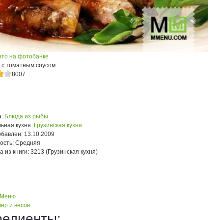
ото на фотобанке
 с томатным соусом
8007
:
Блюда из рыбы
ьная кухня:
Грузинская кухня
обавлен:
13.10.2009
ость:
Средняя
а из книги:
3213 (Грузинская кухня)
 Меню
ер и весов
редиенты: