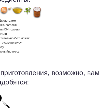
1
килограмм
ы
1
килограмм
атый
3-4
головки
ольки
стительное
5
ст. ложек
етрушки
по вкусу
усу
лотый
по вкусу
 приготовления, возможно, вам
адобятся: