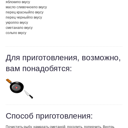
яблоки
по вкусу
масло сливочное
по вкусу
перец красный
по вкусу
перец черный
по вкусу
укроп
по вкусу
сметана
по вкусу
соль
по вкусу
Для приготовления, возможно,
вам понадобятся:
Способ приготовления:
Почистить рыбу, намазать сметаной, посолить, поперчить. Внутрь