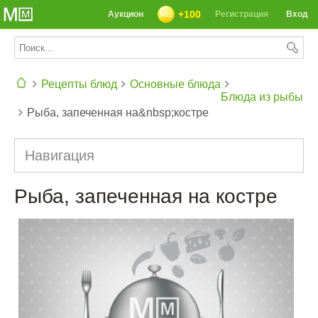
+100
Аукцион
Регистрация
Вход
Рецепты блюд
Основные блюда
Блюда из рыбы
Рыба, запеченная на&nbsp;костре
СЕГОДНЯ: 39142 РЕЦЕПТА
Навигация
Рыба, запеченная на костре