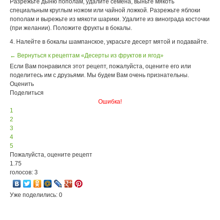
Разрежьте дыню пополам, удалите семена, выньте мякоть
специальным круглым ножом или чайной ложкой. Разрежьте яблоки
пополам и вырежьте из мякоти шарики. Удалите из винограда косточки
(при желании). Положите фрукты в бокалы.
4. Налейте в бокалы шампанское, украсьте десерт мятой и подавайте.
← Вернуться к рецептам «Десерты из фруктов и ягод»
Если Вам понравился этот рецепт, пожалуйста, оцените его или
поделитесь им с друзьями. Мы будем Вам очень признательны.
Оценить
Поделиться
Ошибка!
1
2
3
4
5
Пожалуйста, оцените рецепт
1.75
голосов: 3
Уже поделились: 0