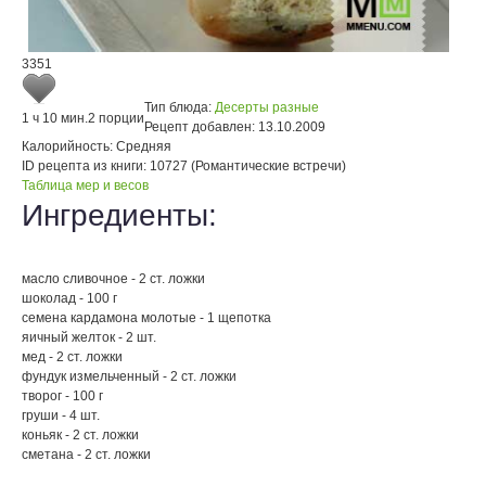
3351
Тип блюда:
Десерты разные
1 ч 10 мин.
2 порции
Рецепт добавлен:
13.10.2009
Калорийность:
Средняя
ID рецепта из книги:
10727 (Романтические встречи)
Таблица мер и весов
Ингредиенты:
масло сливочное - 2 ст. ложки
шоколад - 100 г
семена кардамона молотые - 1 щепотка
яичный желток - 2 шт.
мед - 2 ст. ложки
фундук измельченный - 2 ст. ложки
творог - 100 г
груши - 4 шт.
коньяк - 2 ст. ложки
сметана - 2 ст. ложки