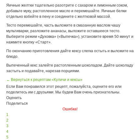
Яичные желтки тщательно разотрите с сахаром и лимонным соком,
добавьте муку, растопленное масло и перемешайте. Яичные белки
отдельно взбейте в пену и соедините с желтковой массой.
Тесто перемешайте, часть выложите в смазанную маслом чашу
мультиварки, разложите ананасы, выложите оставшееся тесто.
Выберите режим «Духовка» («Выпечка»), установите время 50 минут и
нажмите кнопку «Старт».
По окончанию приготовления дайте кексу слегка остыть и выложите на
блюдо.
Выпеченный кекс залейте растопленным шоколадом. Дайте шоколаду
застыть и подавайте, нарезав порциями.
← Вернуться к рецептам «Куличи и кексы»
Если Вам понравился этот рецепт, пожалуйста, оцените его или
поделитесь им с друзьями. Мы будем Вам очень признательны.
Оценить
Поделиться
Ошибка!
1
2
3
4
5