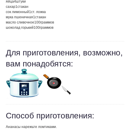
яйца
4
штуки
сахар
1
стакан
сок лимонный
1
ст. ложка
мука пшеничная
1
стакан
масло сливочное
100
граммов
шоколад горький
100
граммов
Для приготовления, возможно,
вам понадобятся:
Способ приготовления:
Ананасы нарежьте ломтиками.