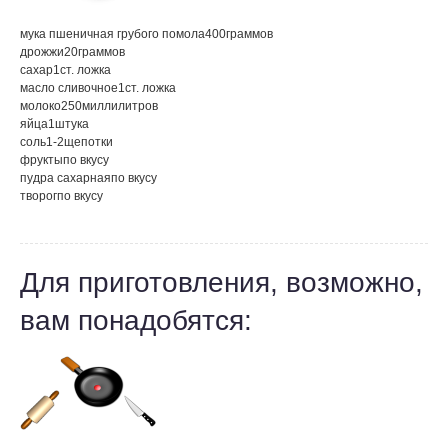
мука пшеничная грубого помола
400
граммов
дрожжи
20
граммов
сахар
1
ст. ложка
масло сливочное
1
ст. ложка
молоко
250
миллилитров
яйца
1
штука
соль
1-2
щепотки
фрукты
по вкусу
пудра сахарная
по вкусу
творог
по вкусу
Для приготовления, возможно,
вам понадобятся: