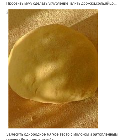
Просеить муку сделать углубление ,влить дрожжи,соль,яйцо...
2
Замесить однородное мягкое тесто с молоком и ратопленным
маслом.Дать тесту подойти.