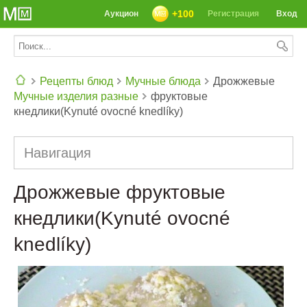
+100
Аукцион
Регистрация
Вход
Рецепты блюд
Мучные блюда
Дрожжевые
Мучные изделия разные
фруктовые
СЕГОДНЯ: 39142 РЕЦЕПТА
кнедлики(Kynuté ovocné knedlíky)
Навигация
Дрожжевые фруктовые
кнедлики(Kynuté ovocné
knedlíky)