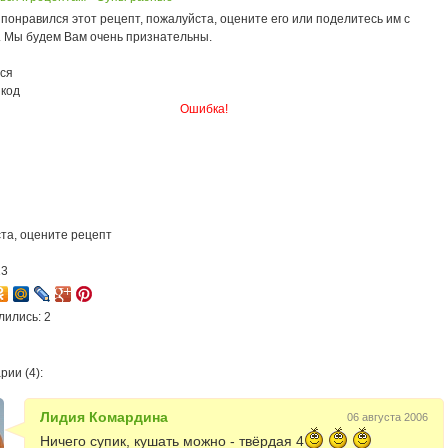
понравился этот рецепт, пожалуйста, оцените его или поделитесь им с
. Мы будем Вам очень признательны.
ся
 код
Ошибка!
та, оцените рецепт
13
лились: 2
ии (4):
Лидия Комардина
06 августа 2006
Ничего супик, кушать можно - твёрдая 4