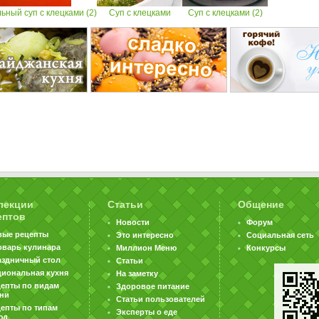
ный суп с клецками (2)
Суп с клецками
Суп с клецками (2)
лекции
Статьи
Общение
ептов
Новости
Форум
вые рецепты
Это интересно
Социальная сеть
оварь кулинара
Миллион Меню
Конкурсы
аздничный стол
Статьи
циональная кухня
На заметку
цепты по видам
Здоровое питание
хни
Статьи пользователей
епты по типам
Эксперты о еде
юд