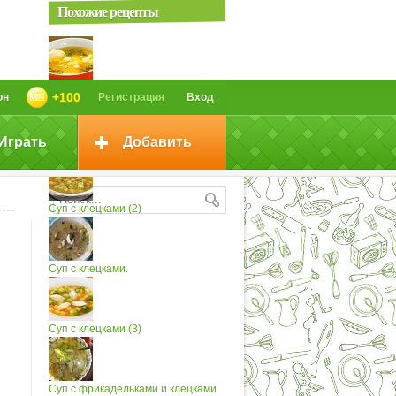
Похожие рецепты
Картофельный суп с клецками (2)
+100
он
Регистрация
Вход
Играть
Добавить
Суп с клецками
Суп с клецками (2)
Суп с клецками.
Суп с клецками (3)
Суп с фрикадельками и клёцками