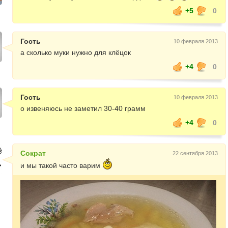
+5
0
Гость
10 февраля 2013
а сколько муки нужно для клёцок
+4
0
Гость
10 февраля 2013
о извеняюсь не заметил 30-40 грамм
+4
0
Сократ
22 сентября 2013
и мы такой часто варим