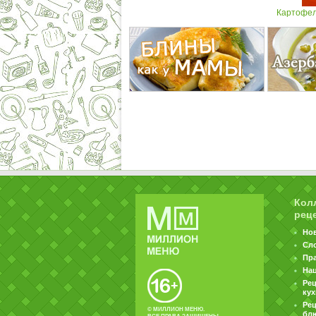
Картофель
Кол
рец
Но
Сл
Пр
На
Ре
ку
Рец
© МИЛЛИОН МЕНЮ.
бл