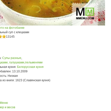
ото на фотобанке
ьный суп с клецками
13145
:
Супы разные
,
ёцками, галушками,пельменями
ьная кухня:
Белорусская кухня
обавлен:
13.10.2009
ость:
Низкая
а из книги:
1623 (Славянская кухня)
 Меню
ер и весов