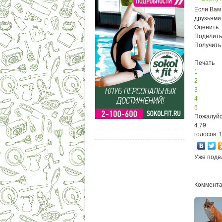
Если Вам 
друзьями
Оценить
Поделить
Получить
Печать
1
2
3
4
5
Пожалуйс
4.79
голосов: 
Уже поде
Комментар