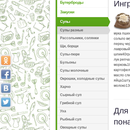
Инг
Бутерброды
Закуски
Супы
Супы разные
мука пше
Рассольники, солянки
соль
по вк
перец че
Щи, борщи
лавровый
Супы-пюре
шпик
40
г
лук репч
Бульоны
морковь
1
картофел
Супы молочные
масло сл
Окрошки, холодные супы
яйца
1
шту
молоко
13
Харчо
Сырный суп
Грибной суп
Для
Уха
Рыбный суп
пон
Овощные супы