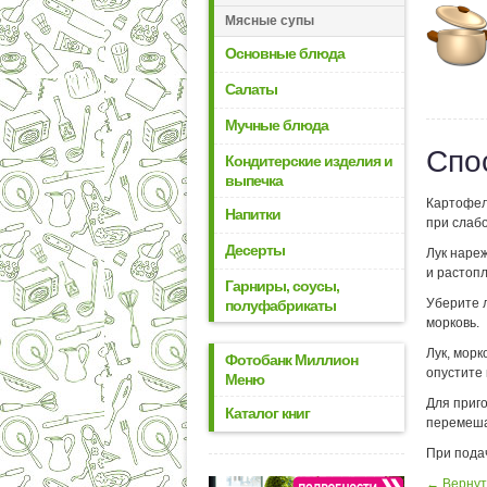
Мясные супы
Основные блюда
Салаты
Мучные блюда
Спо
Кондитерские изделия и
выпечка
Картофел
Напитки
при слаб
Десерты
Лук наре
и растоп
Гарниры, соусы,
Уберите л
полуфабрикаты
морковь.
Лук, морк
Фотобанк Миллион
опустите 
Меню
Для приго
Каталог книг
перемеша
При пода
← Вернут