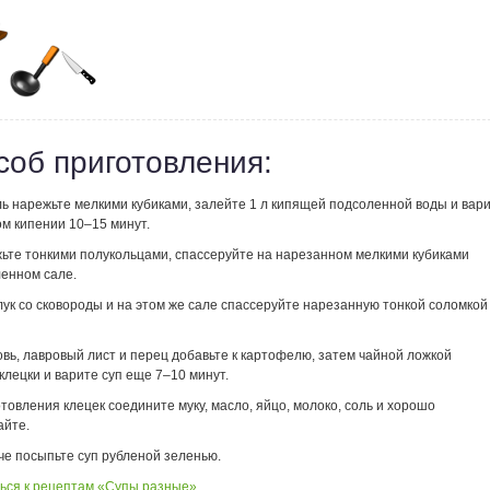
соб приготовления:
ь нарежьте мелкими кубиками, залейте 1 л кипящей подсоленной воды и вар
ом кипении 10–15 минут.
жьте тонкими полукольцами, спассеруйте на нарезанном мелкими кубиками
ленном сале.
ук со сковороды и на этом же сале спассеруйте нарезанную тонкой соломкой
овь, лавровый лист и перец добавьте к картофелю, затем чайной ложкой
клецки и варите суп еще 7–10 минут.
товления клецек соедините муку, масло, яйцо, молоко, соль и хорошо
йте.
че посыпьте суп рубленой зеленью.
ься к рецептам «Супы разные»