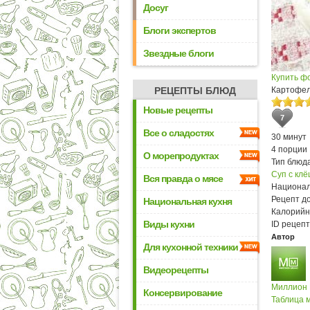
Досуг
Блоги экспертов
Звездные блоги
Купить ф
РЕЦЕПТЫ БЛЮД
Картофел
Новые рецепты
7
Все о сладостях
30 минут
4 порции
О морепродуктах
Тип блюда
Суп с кл
Вся правда о мясе
Национал
Рецепт д
Национальная кухня
Калорийн
Виды кухни
ID рецепт
Автор
Для кухонной техники
Видеорецепты
Миллион
Консервирование
Таблица м