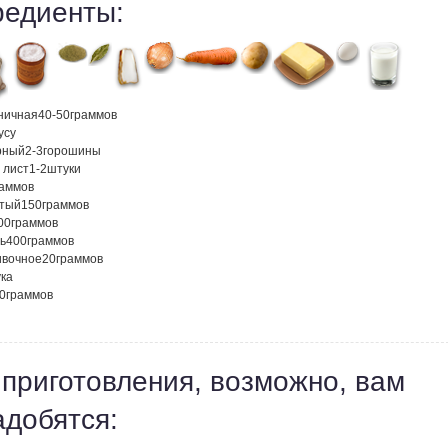
редиенты:
ничная
40-50
граммов
усу
рный
2-3
горошины
 лист
1-2
штуки
раммов
атый
150
граммов
00
граммов
ь
400
граммов
ивочное
20
граммов
ка
0
граммов
 приготовления, возможно, вам
адобятся: