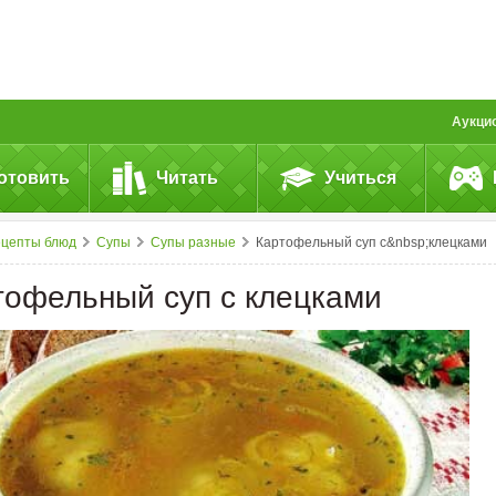
Аукци
отовить
Читать
Учиться
ецепты блюд
Супы
Супы разные
Картофельный суп с&nbsp;клецками
тофельный суп с клецками