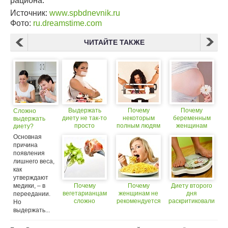
рациона.
Источник:
www.spbdnevnik.ru
Фото:
ru.dreamstime.com
ЧИТАЙТЕ ТАКЖЕ
Выдержать
Почему
Почему
Сложно
диету не так-то
некоторым
беременным
выдержать
просто
полным людям
женщинам
диету?
сложно
стоит
Худейте
Основная
похудеть?
ограничить
вместе со
причина
потребление
своей второй
появления
витамина А?
половиной
лишнего веса,
как
утверждают
медики, – в
Почему
Почему
Диету второго
вегетарианцам
женщинам не
дня
переедании.
сложно
рекомендуется
раскритиковали
Но
отказаться от
есть макароны?
выдержать...
мяса?