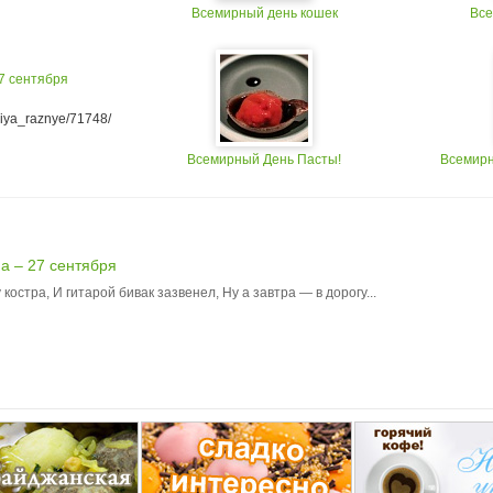
Всемирный день кошек
Все
7 сентября
eliya_raznye/71748/
Всемирный День Пасты!
Всемирн
а – 27 сентября
костра, И гитарой бивак зазвенел, Ну а завтра — в дорогу...