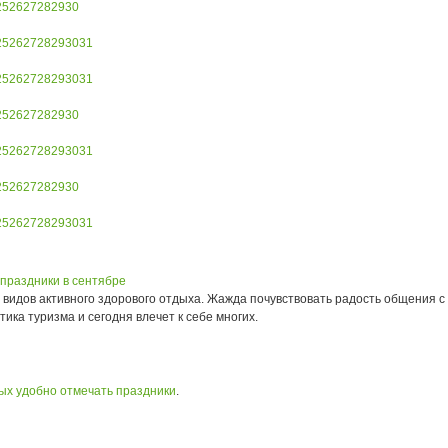
25
26
27
28
29
30
25
26
27
28
29
30
31
25
26
27
28
29
30
31
25
26
27
28
29
30
25
26
27
28
29
30
31
25
26
27
28
29
30
25
26
27
28
29
30
31
 праздники в сентябре
видов активного здорового отдыха. Жажда почувствовать радость общения с 
ика туризма и сегодня влечет к себе многих.
рых удобно отмечать праздники
.