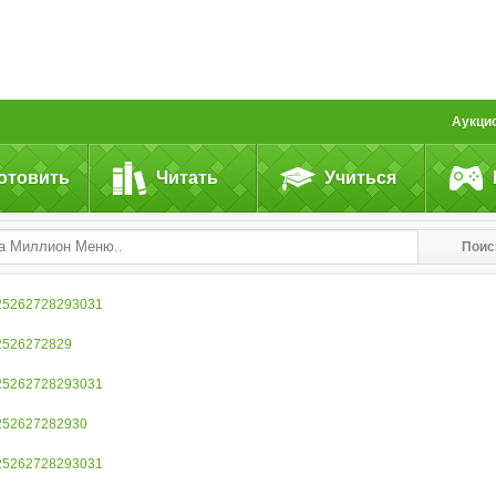
Аукци
отовить
Читать
Учиться
Поис
25
26
27
28
29
30
31
25
26
27
28
29
25
26
27
28
29
30
31
25
26
27
28
29
30
25
26
27
28
29
30
31