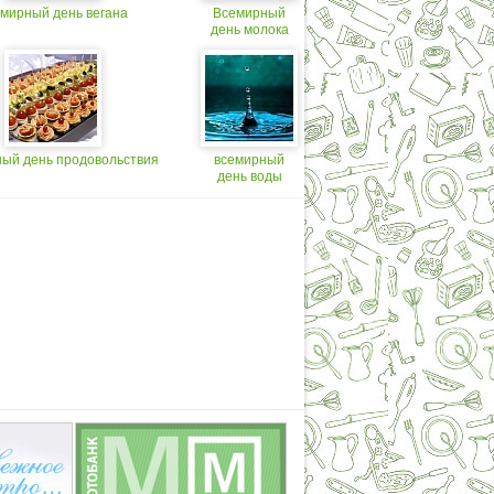
мирный день вегана
Всемирный
день молока
ый день продовольствия
всемирный
день воды