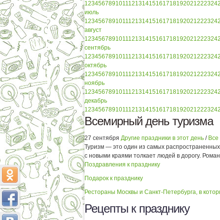
1
2
3
4
5
6
7
8
9
10
11
12
13
14
15
16
17
18
19
20
21
22
23
24
июль
1
2
3
4
5
6
7
8
9
10
11
12
13
14
15
16
17
18
19
20
21
22
23
24
август
1
2
3
4
5
6
7
8
9
10
11
12
13
14
15
16
17
18
19
20
21
22
23
24
сентябрь
1
2
3
4
5
6
7
8
9
10
11
12
13
14
15
16
17
18
19
20
21
22
23
24
октябрь
1
2
3
4
5
6
7
8
9
10
11
12
13
14
15
16
17
18
19
20
21
22
23
24
ноябрь
1
2
3
4
5
6
7
8
9
10
11
12
13
14
15
16
17
18
19
20
21
22
23
24
декабрь
1
2
3
4
5
6
7
8
9
10
11
12
13
14
15
16
17
18
19
20
21
22
23
24
Всемирный день туризма
27 сентября
Другие праздники в этот день
/
Все
Туризм — это один из самых распространенных 
с новыми краями толкает людей в дорогу. Романт
Поздравления к празднику
Подарок к празднику
Рестораны Москвы и Санкт-Петербурга, в кото
Рецепты к празднику