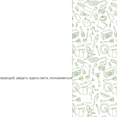
природой, увидеть чудеса света, познакомиться