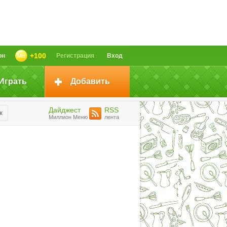
+100
он
Регистрация
Вход
Играть
Добавить
Дайджест
RSS
к
Миллион Меню
лента