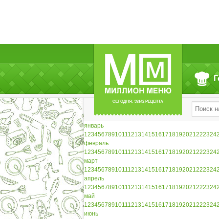
Г
СЕГОДНЯ: 39142 РЕЦЕПТА
январь
1
2
3
4
5
6
7
8
9
10
11
12
13
14
15
16
17
18
19
20
21
22
23
24
февраль
1
2
3
4
5
6
7
8
9
10
11
12
13
14
15
16
17
18
19
20
21
22
23
24
март
1
2
3
4
5
6
7
8
9
10
11
12
13
14
15
16
17
18
19
20
21
22
23
24
апрель
1
2
3
4
5
6
7
8
9
10
11
12
13
14
15
16
17
18
19
20
21
22
23
24
май
1
2
3
4
5
6
7
8
9
10
11
12
13
14
15
16
17
18
19
20
21
22
23
24
июнь