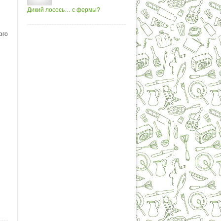
Дикий лосось… с фермы?
ого