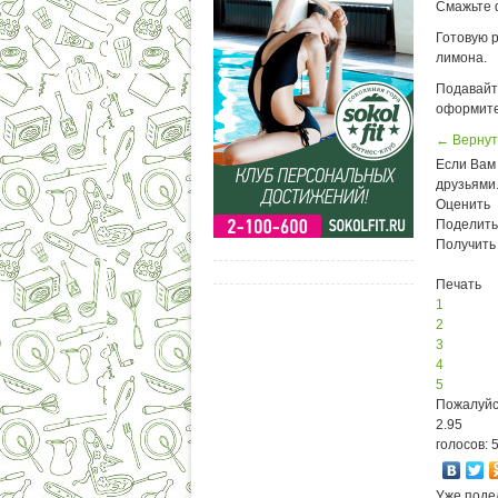
Смажьте 
Готовую
лимона.
Подавайт
оформите
← Вернут
Если Вам 
друзьями
Оценить
Поделить
Получить
Печать
1
2
3
4
5
Пожалуйс
2.95
голосов: 
Уже поде