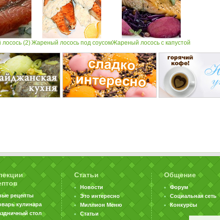
лосось (2)
Жареный лосось под соусом
Жареный лосось с капустой
лекции
Статьи
Общение
ептов
Новости
Форум
вые рецепты
Это интересно
Социальная сеть
оварь кулинара
Миллион Меню
Конкурсы
аздничный стол
Статьи