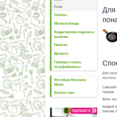
Плов
Для
Салаты
пон
Мучные блюда
Кондитерские изделия и
выпечка
Напитки
Десерты
Спо
Гарниры, соусы,
полуфабрикаты
Для соуса
постоять 
Фотобанк Миллион
Меню
Смешайте
перцем.
Каталог книг
Филе
лос
Каждый ку
бабочки. 