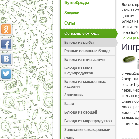
Бутерброды
Лосось п
называют
Закуски
цветом.
Блюда из 
Супы
количеств
виде бабо
Основные блюда
Таблица м
Блюда из рыбы
Инг
Разные основные блюда
Блюда из птицы, дичи
Блюда из мяса
и субпродуктов
огурцы
1
ш
йогурт н
Блюда из макаронных
чеснок
1
з
изделий
перец че
Запеканки
соль
по вк
филе лос
Каши
масло ра
Блюда из овощей
лимоны
1
зелень у
Блюда из морепродуктов
шампиньо
Запеканки с макаронами
Суши