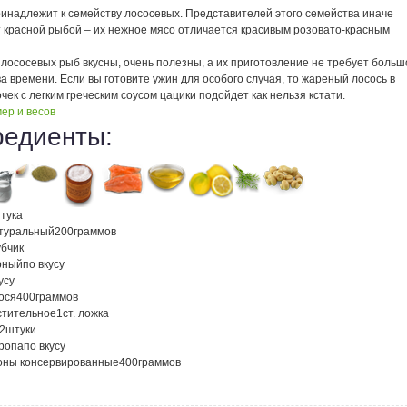
ринадлежит к семейству лососевых. Представителей этого семейства иначе
 красной рыбой – их нежное мясо отличается красивым розовато-красным
лососевых рыб вкусны, очень полезны, а их приготовление не требует больш
а времени. Если вы готовите ужин для особого случая, то жареный лосось в
чек с легким греческим соусом цацики подойдет как нельзя кстати.
ер и весов
редиенты:
тука
атуральный
200
граммов
убчик
рный
по вкусу
усу
ося
400
граммов
стительное
1
ст. ложка
/2
штуки
кропа
по вкусу
ны консервированные
400
граммов