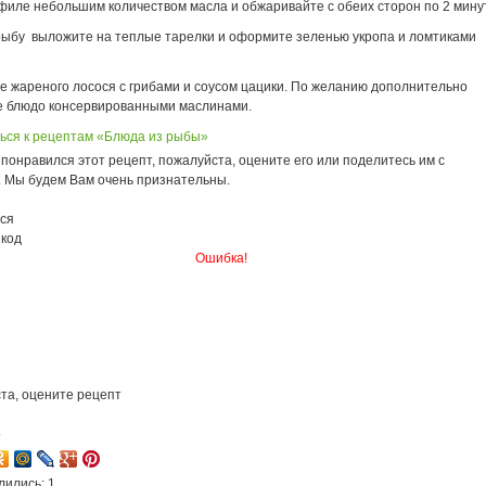
филе небольшим количеством масла и обжаривайте с обеих сторон по 2 мину
 рыбу
выложите на теплые тарелки и оформите зеленью укропа и ломтиками
е жареного лосося с грибами и соусом цацики. По желанию дополнительно
 блюдо консервированными маслинами.
ься к рецептам «Блюда из рыбы»
понравился этот рецепт, пожалуйста, оцените его или поделитесь им с
. Мы будем Вам очень признательны.
ся
 код
Ошибка!
та, оцените рецепт
5
лились: 1