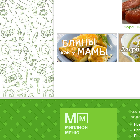
Жареный 
Кол
рец
Но
Сл
Пр