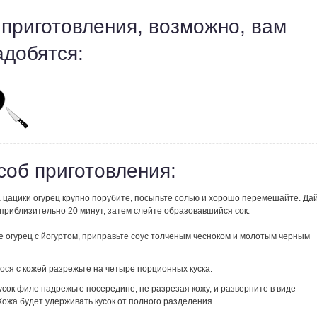
 приготовления, возможно, вам
адобятся:
соб приготовления:
 цацики огурец
крупно порубите, посыпьте солью и хорошо перемешайте. Да
приблизительно 20 минут, затем слейте образовавшийся сок.
 огурец с йогуртом, приправьте соус толченым чесноком и молотым черным
ося с кожей разрежьте на четыре порционных куска.
сок филе надрежьте посередине, не разрезая кожу, и разверните в виде
Кожа будет удерживать кусок от полного разделения.