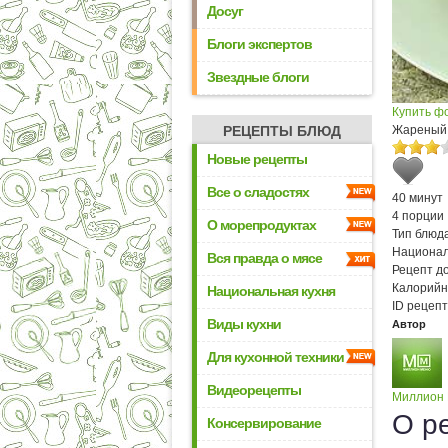
Досуг
Блоги экспертов
Звездные блоги
Купить ф
РЕЦЕПТЫ БЛЮД
Жареный 
Новые рецепты
Все о сладостях
40 минут
4 порции
О морепродуктах
Тип блюда
Национал
Вся правда о мясе
Рецепт д
Калорийн
Национальная кухня
ID рецепт
Виды кухни
Автор
Для кухонной техники
Видеорецепты
Миллион
О р
Консервирование