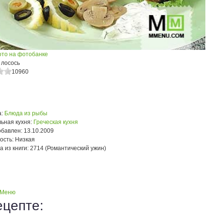
ото на фотобанке
лосось
10960
:
Блюда из рыбы
ьная кухня:
Греческая кухня
обавлен:
13.10.2009
ость:
Низкая
а из книги:
2714 (Романтический ужин)
 Меню
ецепте: