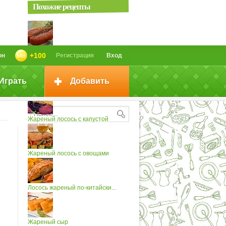
Похожие рецепты
Жареный лосось (2)
+100
он
Регистрация
Вход
Играть
Добавить
Жареный лосось под соусом
Жареный лосось с капустой
Жареный лосось с овощами
Лосось жареный по-китайски...
Жареный сыр