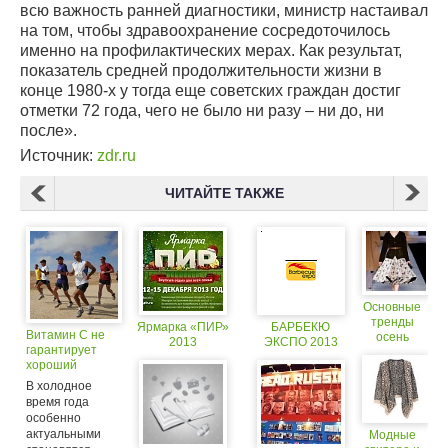
всю важность ранней диагностики, министр настаивал
на том, чтобы здравоохранение сосредоточилось
именно на профилактических мерах. Как результат,
показатель средней продолжительности жизни в
конце 1980-х у тогда еще советских граждан достиг
отметки 72 года, чего не было ни разу – ни до, ни
после».
Источник:
zdr.ru
ЧИТАЙТЕ ТАКЖЕ
Основные
тренды
Ярмарка «ПИР»
БАРБЕКЮ
Витамин С не
осень
2013
ЭКСПО 2013
гарантирует
2013
хороший
иммунитет,
В холодное
если вы не
время года
занимаетесь
особенно
спортом
актуальными
Модные