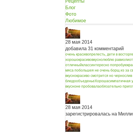
Рецепты
Блог
Фото
Любимое
28 мая 2014
добавила 31 комментарий
очень красиво
прелесть, дети в восторг
хорошо
красиво
вкусно
люблю равиоли
о
отличный
класс
интересно попробую
кра
мяса побольше
я не очень борщ из за св
вкусно
красиво смотрится но чернослив
блюдо
объеденье
Хороша
симпатичная 
вкусно
не пробовала
обязательно приго
28 мая 2014
зарегистрировалась на Милл