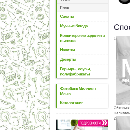
Плов
Салаты
Спо
Мучные блюда
Кондитерские изделия и
1
выпечка
Напитки
Десерты
Гарниры, соусы,
полуфабрикаты
Фотобанк Миллион
Меню
Каталог книг
Обжарива
Наливаем 
2