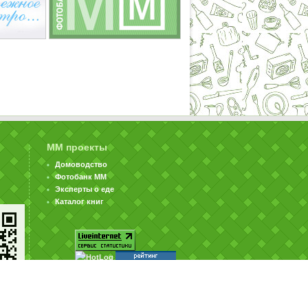
ММ проекты
Домоводство
Фотобанк ММ
Эксперты о еде
Каталог книг
© ООО «Издательство «Миллион Меню» 2002