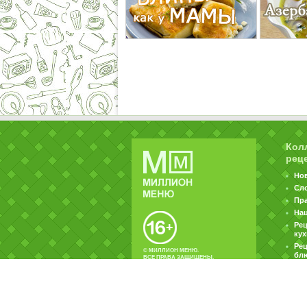
Кол
рец
Но
Сл
Пр
На
Ре
ку
Рец
© МИЛЛИОН МЕНЮ.
бл
ВСЕ ПРАВА ЗАЩИЩЕНЫ.
|
|
Контакты
Пользовательское соглашение
Об