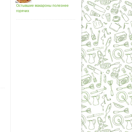
Остывшие макароны полезнее
горячих