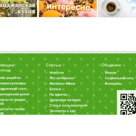
лекции
Статьи
Общение
ептов
Новости
Форум
вые рецепты
Это интересно
Социальная сеть
оварь кулинара
Миллион Меню
Конкурсы
аздничный стол
Статьи
циональная кухня
На заметку
цепты по видам
Здоровое питание
хни
Статьи пользователей
епты по типам
Эксперты о еде
юд
|
|
|
ратная связь
Карта сайта
Реклама на сайте
Вакансии