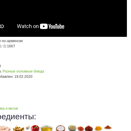
 по-армянски
1667
й
:
Разные основные блюда
обавлен:
19.02.2020
ер и весов
редиенты: