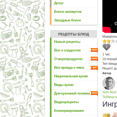
Досуг
Блоги экспертов
Звездные блоги
РЕЦЕПТЫ БЛЮД
Макароны
Новые рецепты
1
Все о сладостях
1 час
О морепродуктах
10 порци
Тип блюда
Вся правда о мясе
Рецепт д
Автор
Национальная кухня
Виды кухни
Sem Blud
Для кухонной техники
Таблица м
Видеорецепты
Инг
Консервирование