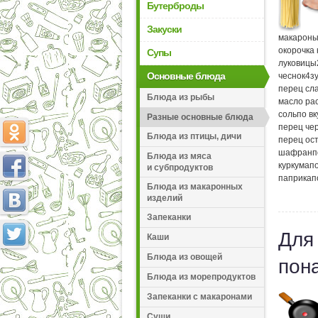
Бутерброды
Закуски
макарон
окорочка
Супы
луковицы
Основные блюда
чеснок
4
з
перец сл
Блюда из рыбы
масло ра
соль
по вк
Разные основные блюда
перец че
Блюда из птицы, дичи
перец ос
шафран
п
Блюда из мяса
куркума
по
и субпродуктов
паприка
п
Блюда из макаронных
изделий
Запеканки
Для
Каши
Блюда из овощей
пон
Блюда из морепродуктов
Запеканки с макаронами
Суши