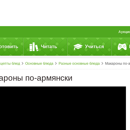
Аукци
отовить
Читать
Учиться
ецепты блюд
Основные блюда
Разные основные блюда
Макароны по-армянск
ароны по-армянски