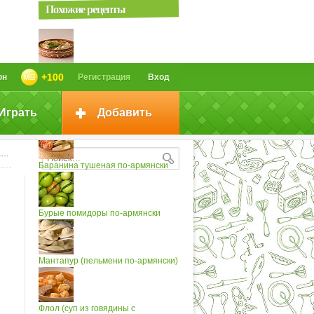
Похожие рецепты
Ариса по-армянски
+100
он
Регистрация
Вход
Играть
Добавить
Бастурма по-армянски
и
Баранина тушеная по-армянски
Бурые помидоры по-армянски
Мантапур (пельмени по-армянски)
Флол (суп из говядины с