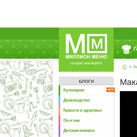
Г
СЕГОДНЯ: 39142 РЕЦЕПТА
Р
Мак
БЛОГИ
Кулинария
Домоводство
Красота и здоровье
Он и она
Детская комната