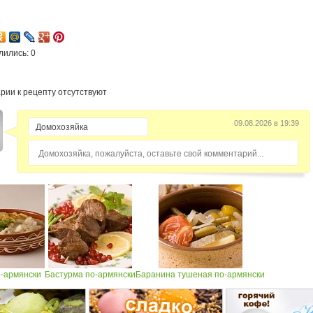
2
лились: 0
рии к рецепту отсутствуют
09.08.2026 в 19:39
Домохозяйка, пожалуйста, оставьте свой комментарий...
о-армянски
Бастурма по-армянски
Баранина тушеная по-армянски