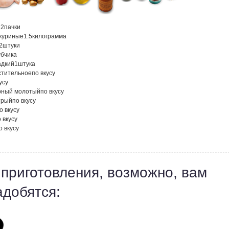
ы
2
пачки
 куриные
1.5
килограмма
2
штуки
убчика
адкий
1
штука
стительное
по вкусу
усу
рный молотый
по вкусу
трый
по вкусу
о вкусу
 вкусу
о вкусу
 приготовления, возможно, вам
адобятся: