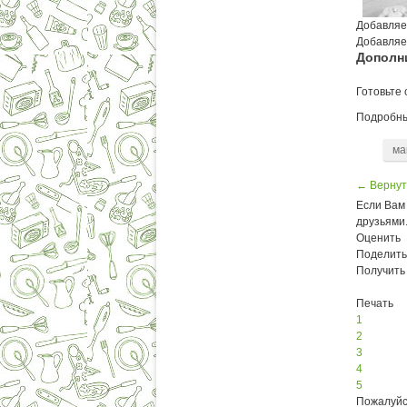
Добавляе
Добавляе
Дополн
Готовьте 
Подробны
ма
← Вернут
Если Вам 
друзьями
Оценить
Поделить
Получить
Печать
1
2
3
4
5
Пожалуйс