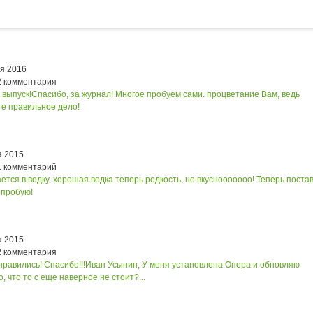
ря 2016
2 комментария
 выпуск!
Спасибо, за журнал! Многое пробуем сами. процветание Вам, ведь
е правильное дело!
а 2015
1 комментарий
ется в водку, хорошая водка теперь редкость, но вкуснооооооо! Теперь поста
опробую!
а 2015
2 комментария
нравились! Спасибо!!!
Иван Усынин, У меня установлена Опера и обновляю
, что то с еще наверное не стоит?...