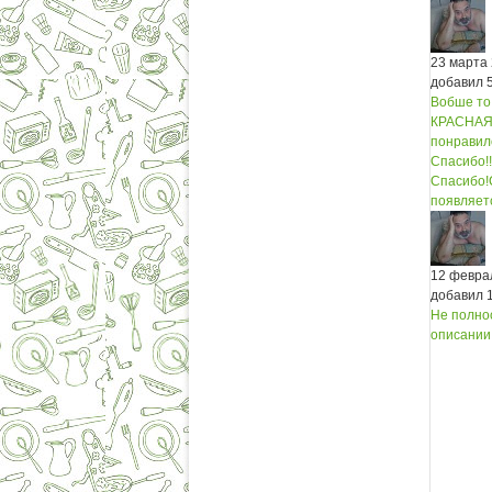
23 марта
добавил 
Вобше то 
КРАСНАЯ, 
понравило
Спасибо!!
Спасибо!
появляетс
12 февра
добавил 
Не полно
описании