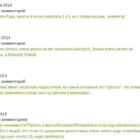
ря 2014
1 комментарий
оя Рада, просто я хотел написать 1 к 5, но с этими косыми...извините!
я 2014
2 комментария
но ничего, очень вкусно но вот кончились быстро!!!...
Вчера опять ничего не
ь, а Браузер Опера!
2013
1 комментарий
ика имеет несколько недостатков, но самые основные это "сухость" - по этому
до замачивать в воде часа на два или в маринаде(...
2013
5 комментариев
не скачивается?
Просто и вкусно!
Отлично!!!
Попробую в этом году обязательно!
Вот с водой, что то не то, кукурузная крупа и мука, очень любят воду, попробую
ода идет почти 1/5, надо пробовать!