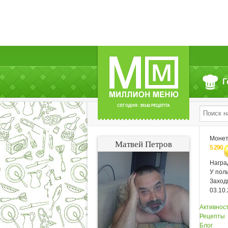
Г
СЕГОДНЯ: 39142 РЕЦЕПТА
Моне
Матвей Петров
5 290
Нагр
У пол
Заход
03.10
Активнос
Рецепты
Блог