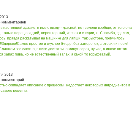
 2013
5 комментариев
в настоящей аджике, я имею ввиду - красной, нет зелени вообще, от того она 
только перец сладкий, перец горький, чеснок и специи, к...
Спасибо, сделал,
сь, правда раскатывал на машинке для лапши, так быстрее, получилось.
!!
Здорово!
Самое простое и вкусное блюдо, без заморочек, сготовил и поел!
Слишком все сложно, в пиве достаточно минут сорок, ну час, а иначе потом
я запах пива, но не естественный запах, а какой то горьковатый.
ля 2013
1 комментарий
стью совпадает описание с процесом , недостает некоторых ингредиентов в
 самого рецепта.