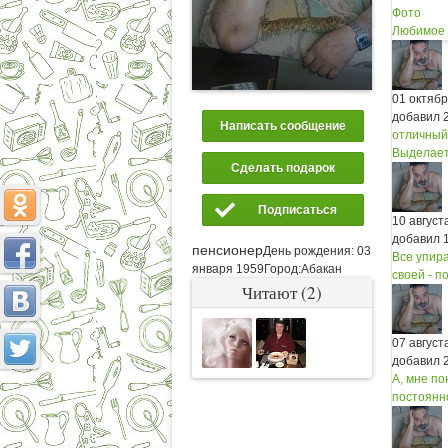
Фото
Любимое
01 октяб
добавил 
Написать сообщение
отличный
Выделает
Сделать подарок
Подписаться
10 август
добавил 
пенсионер
День рождения:
03
Все упира
января 1959
Город:
Абакан
своей - п
Читают (2)
07 август
добавил 
А, мне по
постоянно