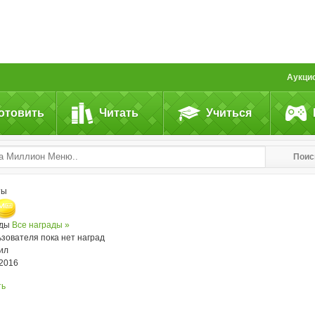
Аукци
отовить
Читать
Учиться
Поис
ты
ады
Все награды »
ьзователя пока нет наград
ил
.2016
ть