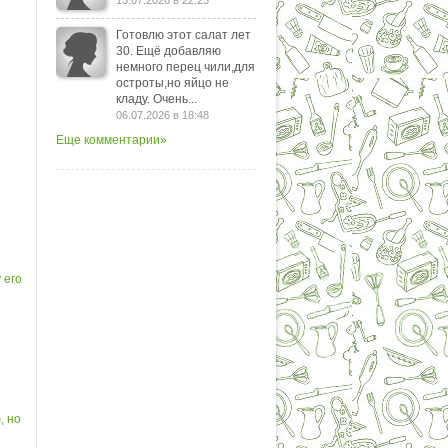
13.07.2026 в 22:23
Готовлю этот салат лет
30. Ещё добавляю
немного перец чили,для
остроты,но яйцо не
кладу. Очень...
06.07.2026 в 18:48
Еще комментарии»
 его
, но