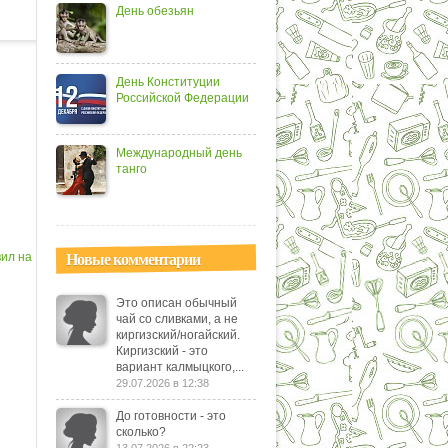
День обезьян
День Конституции
Российской Федерации
Международный день
танго
Новые комментарии
вил на
Это описан обычный
чай со сливками, а не
киргизский/ногайский.
Киргизский - это
вариант калмыцкого,...
29.07.2026 в 12:38
До готовности - это
сколько?