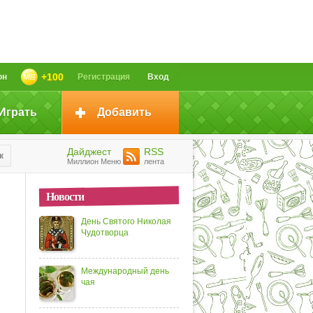
+100
он
Регистрация
Вход
Играть
Добавить
Дайджест
RSS
к
Миллион Меню
лента
Новости
День Святого Николая
Чудотворца
Международный день
чая