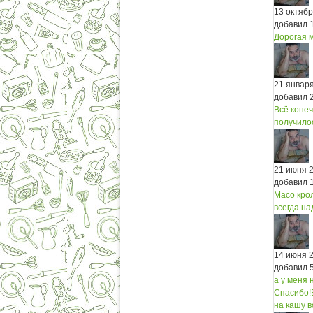
13 октяб
добавил 
Дорогая м
21 январ
добавил 
Всё конеч
получилос
21 июня 
добавил 
Масо крол
всегда на
14 июня 
добавил 
а у меня 
Спасибо!
на кашу в