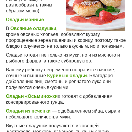
разнообразить таким
образом меню).
Оладьи манные
В
Овсяные оладушки
,
кроме овсяных хлопьев, добавляют курагу,
пророщенные зерна пшеницы и корицу, поэтому такое
блюдо получается не только вкусным, но и полезным.
Оладьи готовят не только из муки, но и из мясного и
рыбного фарша, а также субпродуктов.
Вашему ребенку непременно понравятся мягкие,
сочные и пышные
Куриные оладьи
. Благодаря
добавлению яиц, сметаны и репчатого лука они
получаются очень вкусными.
Оладьи «Осьминожки
»
готовят с добавлением
консервированного тунца.
Оладьи из печенки
— с добавлением яйца, сыра и
небольшого количества муки.
Вкусные оладушки получаются из овощей —
картофеля, моркови, кабачков, тыквы и других: