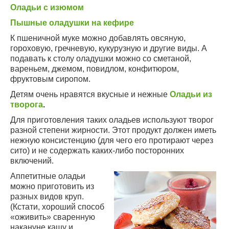
Оладьи с изюмом
Пышные оладушки на кефире
К пшеничной муке можно добавлять овсяную,
гороховую, гречневую, кукурузную и другие виды. А
подавать к столу оладушки можно со сметаной,
вареньем, джемом, повидлом, конфитюром,
фруктовым сиропом.
Детям очень нравятся вкусные и нежные
Оладьи из
творога
.
Для приготовления таких оладьев используют творог
разной степени жирности. Этот продукт должен иметь
нежную консистенцию (для чего его протирают через
сито) и не содержать каких-либо посторонних
включений.
Аппетитные оладьи
можно приготовить из
разных видов круп.
(Кстати, хороший способ
«оживить» сваренную
накануне кашу и