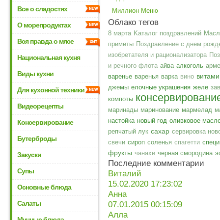
Все о сладостях
Миллион Меню
Облако тегов
О морепродуктах
8 марта
Kаталог поздравлений
Масл
Вся правда о мясе
приметы
Поздравление с днем рожд
изобретателя и рационализатора
Поз
Национальная кухня
и речного флота
айва
алкоголь
арм
Виды кухни
витам
варенье
варенья
варка
вино
джемы
елочные украшения
желе
за
Для кухонной техники
консервировани
компоты
Видеорецепты
маринады
маринование
мармелад
м
настойка
новый год
оливковое масл
Консервирование
сахар
репчатый лук
сервировка нов
Бутерброды
свечи
сироп
соленья
спагетти
специ
фрукты
чанахи
черная смородина
э
Закуски
Последние комментарии
Супы
Виталий
15.02.2020 17:23:02
Основные блюда
Анна
Салаты
07.01.2015 00:15:09
Алла
Мучные блюда